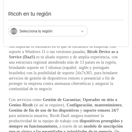
Existen dos tipos de empresas actualmente en América Latina, luego
del anuncio sobre "Fin de soporte a Windows 10" realizado por
Ricoh en tu región
Microsoft: Por un lado, algunas empresas ya iniciaron su transición
a Windows 11, sin embargo, aún cuentan con dispositivos que se
arriesgan a no lograr migrar hacia Windows 11 antes de octubre
2025. Por otro lado, están las empresas que no han iniciado esta
Selecciona tu región
transición porque quizás no tienen claro cómo iniciar el proceso.
Sin importar el escenario en el que se encuentre tu empresa, con
soporte a Windows 11 o sus versiones pasadas,
Ricoh Device as a
Service (DaaS)
es tu aliado experto y de amplia experiencia, con
una estructura regional atendiendo más de 13 países en la región,
brindando soporte en 3 idiomas (español, inglés y portugués
brasileño) con la posibilidad de soporte 24x7x365, para brindarte
servicios de gestión de dispositivos remoto o presencial a fin de
proteger tu empresa contra amenazas cibernéticas y asegurar la
continuidad de tu negocio.
Con servicios como
Gestión de Garantías
,
Operador en sitio o
Genius Ricoh
(si así se requiere),
Configuración
,
mantenimiento
,
Gestión de fin de uso de los dispositivos
y
soporte remoto 24/7
para asistencia usuarios, Ricoh DaaS asegura mantener la
productividad de tu equipo de trabajo con
dispositivos protegidos y
siempre en funcionamiento,
a través de un
modelo de suscripción
que se ajusta a las necesidades y prioridades de tu negocio.
De