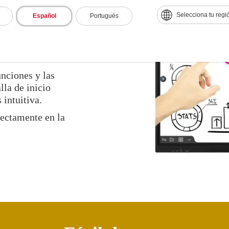
Selecciona tu regi
Español
Portugués
n con un toque de
unciones y las
lla de inicio
 intuitiva.
ectamente en la