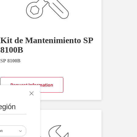
Kit de Mantenimiento SP
8100B
SP 8100B
Request Information
egión
ón