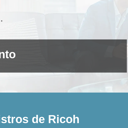
nto
istros de Ricoh