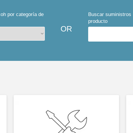
oh por categoría de
Buscar suministros
producto
OR