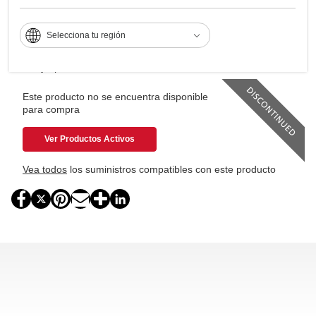
Res. máx. de impresión 1200x1200 dpi
Selecciona tu región
Capacidad de papel hasta 2,300 páginas
Optimice flujos de trabajo descargando el nuevo software
y aplicaciones sobre la marcha
Este producto no se encuentra disponible
para compra
Ver Productos Activos
Vea todos
los suministros compatibles con este producto