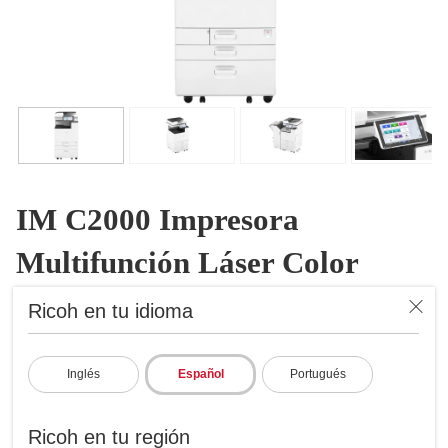
IM C2000 Impresora
Multifunción Láser Color
Impresora Multifunción Láser
Ricoh en tu idioma
Color
ID: 418276
Inglés
Español
Portugués
Expanda el rendimiento de la multifunción a color inteligente y
asequible
Ricoh en tu región
Imprime hasta 20 ppm; copia, escaneo, fax opc.