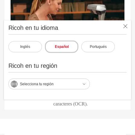
Ricoh en tu idioma
Inglés
Español
Portugués
Ricoh en tu región
Software PaperStream lleno de valor
El software fácil de usar proporciona escaneo conveniente,
Selecciona tu región
potente mejora de imágenes, captura rápida de imágenes y
opciones de indexación, incluido el reconocimiento óptico de
caracteres (OCR).