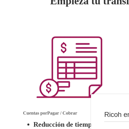
Empieza tu transf
Ricoh e
Cuentas porPagar / Cobrar
Reducción de tiempo
en los