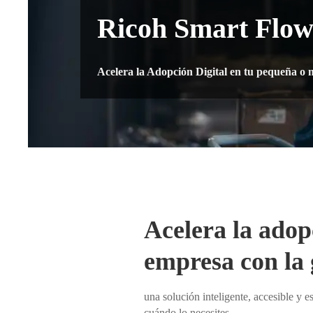
Ricoh Smart Flo
Acelera la Adopción Digital en tu pequeña o
Acelera la adop
empresa con la 
una solución inteligente, accesible y 
cuándo lo necesites.