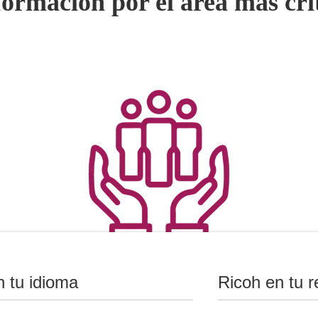
ormación por el área más crít
n tu idioma
Ricoh en tu r
Recursos Humanos
Firma electrónica para