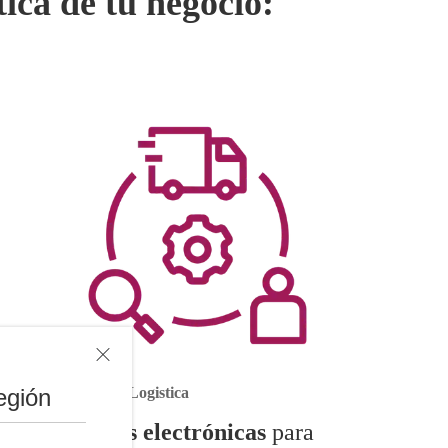
ica de tu negocio:
egión
Operaciones& Logistica
Firmas electrónicas
para