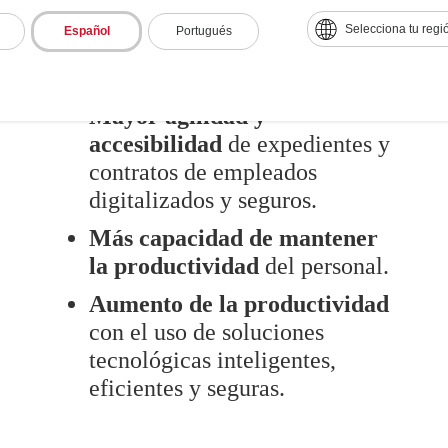
Firma electrónica para
Selecciona tu regi
Español
Portugués
agilizar
los procesos de
contratación.
Mayor agilidad y
accesibilidad
de expedientes y
contratos de empleados
digitalizados y seguros.
Más capacidad de mantener
la productividad
del personal.
Aumento de la productividad
con el uso de soluciones
tecnológicas inteligentes,
eficientes y seguras.