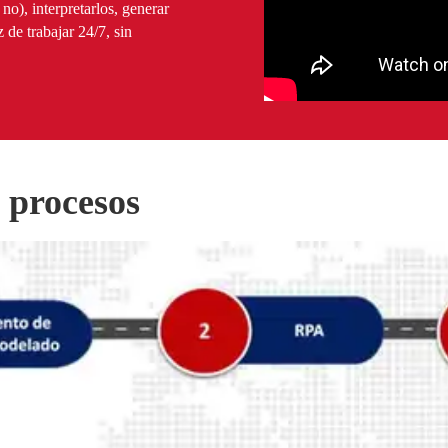
 no), interpretarlos, generar
de trabajar 24/7, sin
 procesos