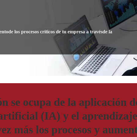
entode los procesos críticos de tu empresa a travésde la
 se ocupa de la aplicación d
 artificial (IA) y el aprendiz
ez más los procesos y aumen