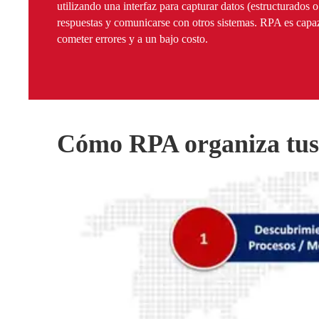
utilizando una interfaz para capturar datos (estructurados o
respuestas y comunicarse con otros sistemas. RPA es capaz 
cometer errores y a un bajo costo.
Cómo RPA organiza tus