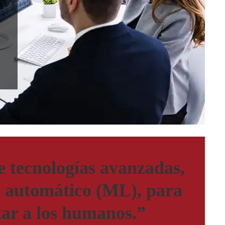
e tecnologías avanzadas,
aje automático (ML), para
tar a los humanos.”