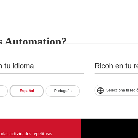
s Automation?
n tu idioma
Ricoh en tu r
de analíticos, robótica,
Selecciona tu regi
Español
Portugués
temas digitales para la
das actividades repetitivas