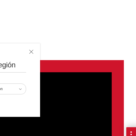
egión
ón