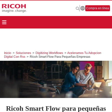
Compra en línea
Inicio
>
Soluciones
>
Digitizing Workflows
>
Aceleramos Tu Adopcion
Digital Con Rss
>
Ricoh Smart Flow Para Pequeñas Empresas
Ricoh Smart Flow para pequeñas