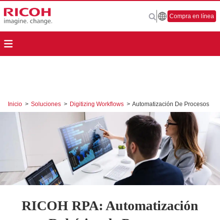
Compra en línea
Inicio
>
Soluciones
>
Digitizing Workflows
>
Automatización De Procesos
RICOH RPA: Automatización