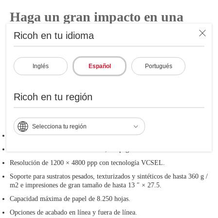
Haga un gran impacto en una
forma compacta.
Ricoh en tu idioma
Utilice la serie Pro 5200 e Impresione con una calidad de
imagen superior, manejo robusto del papel y salida sobresaliente.
Inglés
Español
Portugués
Diseñados para clientes en planta e impresoras comerciales,
estos sistemas compactos y asequibles cuentan con una
Ricoh en tu región
innovadora biblioteca de papel y el panel de operación
inteligente opcional de Ricoh para una mayor productividad,
facilidad de uso y conveniencia.
Selecciona tu región
Salidas de hasta 80 ppm Color / B & W.
Volúmenes mensuales de hasta 150,000 páginas.
Resolución de 1200 × 4800 ppp con tecnología VCSEL.
Soporte para sustratos pesados, texturizados y sintéticos de hasta 360 g /
m2 e impresiones de gran tamaño de hasta 13 ″ × 27.5.
Capacidad máxima de papel de 8.250 hojas.
Opciones de acabado en línea y fuera de línea.