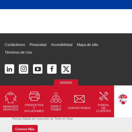
Inicio de página
Contáctenos
Privacidad
Accesibilidad
Mapa de sitio
Términos de Uso
© 2025 Ricoh América Latina, Inc. Todos los derechos reservados.
2700 S Commerce Pkwy # 201, Weston, FL 33331, United States
PRODUCTOS
PORTAL
MANAGED
TINTA Y
TEKKU
Y
CONTÁCTENOS
DE
SERVICES
TONER
SOLUCIONES
CLIENTES
RICOH Pro Z75
Prensa Digital de Inyección de Tinta en Hoja
Conoce Más