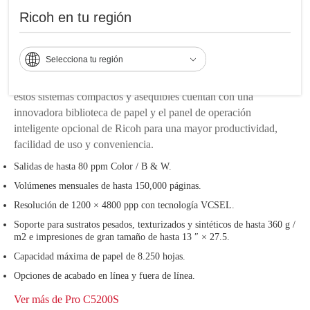
Ricoh en tu región
forma compacta.
Utilice la serie Pro 5200 e Impresione con una calidad de
Selecciona tu región
imagen superior, manejo robusto del papel y salida sobresaliente.
Diseñados para clientes en planta e impresoras comerciales,
estos sistemas compactos y asequibles cuentan con una
innovadora biblioteca de papel y el panel de operación
inteligente opcional de Ricoh para una mayor productividad,
facilidad de uso y conveniencia.
Salidas de hasta 80 ppm Color / B & W.
Volúmenes mensuales de hasta 150,000 páginas.
Resolución de 1200 × 4800 ppp con tecnología VCSEL.
Soporte para sustratos pesados, texturizados y sintéticos de hasta 360 g /
m2 e impresiones de gran tamaño de hasta 13 ″ × 27.5.
Capacidad máxima de papel de 8.250 hojas.
Opciones de acabado en línea y fuera de línea.
Ver más de Pro C5200S