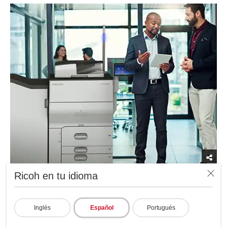
Ricoh en tu idioma
RICOH Pro C5200s/C5210s
Inglés
Español
Portugués
Haga un gran impacto en una