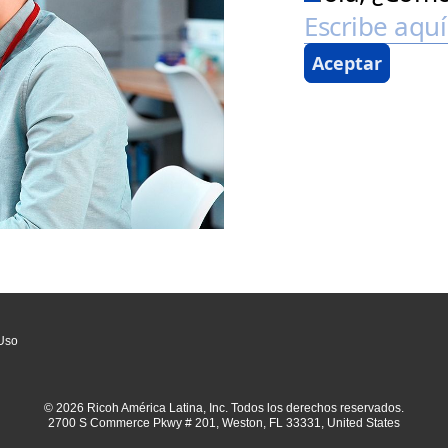
Uso
© 2026 Ricoh América Latina, Inc. Todos los derechos reservados.
2700 S Commerce Pkwy # 201, Weston, FL 33331, United States