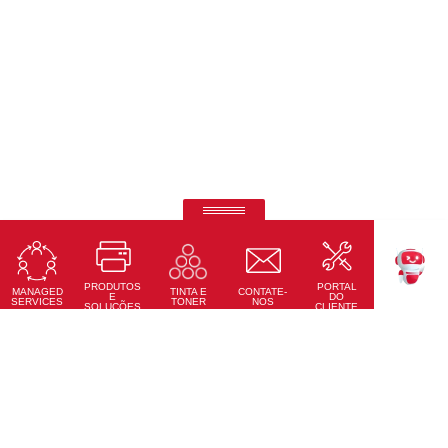
Telas interativas Ricoh
Precisão tátil, conectividade total e design moderno
PRODUTOS
PORTAL
Saiba Mais
MANAGED
CONTATE-
TINTA E
TEKKU
E
DO
SERVICES
NOS
TONER
SOLUÇÕES
CLIENTE