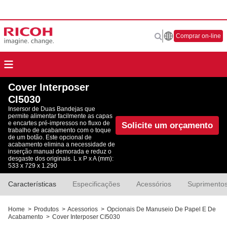
Comprar on-line
Cover Interposer
CI5030
Insersor de Duas Bandejas que
permite alimentar facilmente as capas
e encartes pré-impressos no fluxo de
Solicite um orçamento
trabalho de acabamento com o toque
de um botão. Este opcional de
acabamento elimina a necessidade de
inserção manual demorada e reduz o
desgaste dos originais. L x P x A (mm):
533 x 729 x 1.290
Características
Especificações
Acessórios
Suprimento
Home
>
Produtos
>
Acessorios
>
Opcionais De Manuseio De Papel E De
Acabamento
>
Cover Interposer CI5030