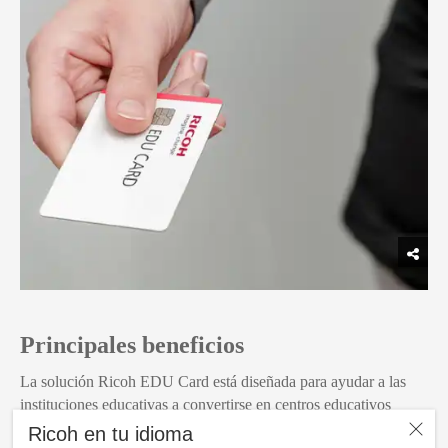
Principales beneficios
La solución Ricoh EDU Card está diseñada para ayudar a las
instituciones educativas a convertirse en centros educativos
modernos, con políticas BYOD, controles de acceso a puertas,
Ricoh en tu idioma