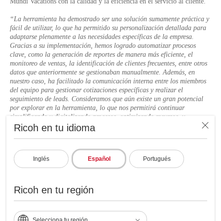
Mundi Vacations con la calidad y la eficiencia en el servicio al cliente.
“La herramienta ha demostrado ser una solución sumamente práctica y
fácil de utilizar, lo que ha permitido su personalización detallada para
adaptarse plenamente a las necesidades específicas de la empresa.
Gracias a su implementación, hemos logrado automatizar procesos
clave, como la generación de reportes de manera más eficiente, el
monitoreo de ventas, la identificación de clientes frecuentes, entre otros
datos que anteriormente se gestionaban manualmente. Además, en
nuestro caso, ha facilitado la comunicación interna entre los miembros
del equipo para gestionar cotizaciones específicas y realizar el
seguimiento de leads. Consideramos que aún existe un gran potencial
por explorar en la herramienta, lo que nos permitirá continuar
simplificando y digitalizando procesos, optimizando recursos, y
fomentando el crecimiento continuo de la empresa”
Ricoh en tu idioma
.
Representante
Mundi Vacations
Inglés
Español
Portugués
Ricoh en tu región
Ricoh Latin America y Mundi vacations actúan
Selecciona tu región