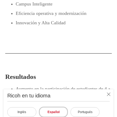
Campus Inteligente
Eficiencia operativa y modernización
Innovación y Alta Calidad
Resultados
Aumento en la participación de estudiantes de 4 a
10 por sala.
Ricoh en tu idioma
Reducción de costos de un 30% en las
repeticiones con transmisión simultanea de clases.
Inglés
Español
Portugués