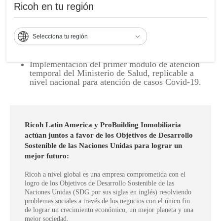
Disminución del costo de mano de obra de un 7%
Ricoh en tu región
del valor de la partida de tecnología.
Una calidad de la solución superior a los
requerimientos, llegando a un cumplimiento del
Selecciona tu región
100% (Normas ISO 9001 y 14001).
Implementación del primer módulo de atención
temporal del Ministerio de Salud, replicable a
nivel nacional para atención de casos Covid-19.
Ricoh Latin America y ProBuilding Inmobiliaria
actúan juntos a favor de los Objetivos de Desarrollo
Sostenible de las Naciones Unidas para lograr un
mejor futuro:
Ricoh a nivel global es una empresa comprometida con el
logro de los Objetivos de Desarrollo Sostenible de las
Naciones Unidas (SDG por sus siglas en inglés) resolviendo
problemas sociales a través de los negocios con el único fin
de lograr un crecimiento económico, un mejor planeta y una
mejor sociedad.