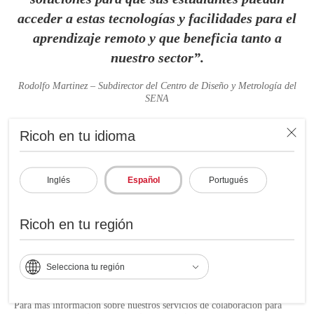
acceder a estas tecnologías y facilidades para el
aprendizaje remoto y que beneficia tanto a
nuestro sector”.
Rodolfo Martinez – Subdirector del Centro de Diseño y Metrología del
SENA
Ricoh en tu idioma
Las soluciones y servicios de videoconferencia y colaboración de
Ricoh
se han convertido en un elemento fundamental para eliminar la
brecha tecnológica de la educación en Colombia, abriendo las puertas a
Inglés
Español
Portugués
que más personas con límites de participación en clases presenciales
puedan acceder a la educación de manera remota.
Ricoh en tu región
Esta estrategia no solo solucionó el desafío tecnológico inicial, sino que
también situó a la institución de educación como líder en la adopción de
tecnologías innovadoras para potenciar la comunicación y colaboración,
Selecciona tu región
con el único fin de preparar a sus estudiantes y docentes para un mundo
de constante cambio.
Para más información sobre nuestros servicios de colaboración para