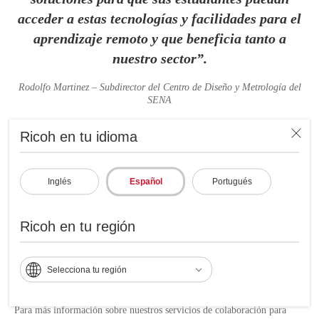
acceder a estas tecnologías y facilidades para el
aprendizaje remoto y que beneficia tanto a
nuestro sector”.
Rodolfo Martinez – Subdirector del Centro de Diseño y Metrología del
SENA
Ricoh en tu idioma
Las soluciones y servicios de videoconferencia y colaboración de
Ricoh
se han convertido en un elemento fundamental para eliminar la
Inglés
Español
Portugués
brecha tecnológica de la educación en Colombia, abriendo las puertas a
que más personas con límites de participación en clases presenciales
puedan acceder a la educación de manera remota.
Ricoh en tu región
Esta estrategia no solo solucionó el desafío tecnológico inicial, sino que
también situó a la institución de educación como líder en la adopción de
tecnologías innovadoras para potenciar la comunicación y colaboración,
Selecciona tu región
con el único fin de preparar a sus estudiantes y docentes para un mundo
de constante cambio.
Para más información sobre nuestros servicios de colaboración para