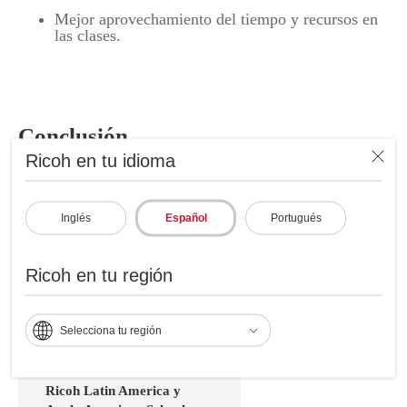
Mejor aprovechamiento del tiempo y recursos en
las clases.
Conclusión
Ricoh en tu idioma
En Ricoh LATAM, conocemos los desafíos del sector
educativo y estamos comprometidos con su desarrollo
en América Latina. Ofrecemos
soluciones
Inglés
Español
Portugués
audiovisuales
y servicios que se adaptan a las
necesidades actuales de las instituciones de educación
Ricoh en tu región
primaria y secundaria para desarrollar el aprendizaje
profundo y las competencias del futuro.
Selecciona tu región
Ricoh Latin America y