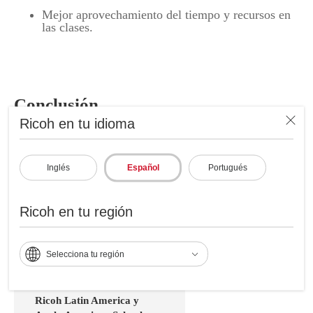
Mejor aprovechamiento del tiempo y recursos en
las clases.
Conclusión
Ricoh en tu idioma
En Ricoh LATAM, conocemos los desafíos del sector
educativo y estamos comprometidos con su desarrollo
en América Latina. Ofrecemos
soluciones
Inglés
Español
Portugués
audiovisuales
y servicios que se adaptan a las
necesidades actuales de las instituciones de educación
Ricoh en tu región
primaria y secundaria para desarrollar el aprendizaje
profundo y las competencias del futuro.
Selecciona tu región
Ricoh Latin America y