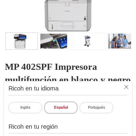
MP 402SPF Impresora
multifunción en blanco y negro
Ricoh en tu idioma
Impresora Multifunción ByN
ID: 417705
Inglés
Español
Portugués
Realiza las tareas en cualquier espacio
Imprime hasta 42 ppm, copia, escaneo, fax
Ricoh en tu región
Res. máx. de impresión 1200x1200 dpi