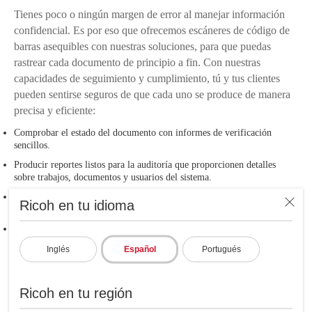
Tienes poco o ningún margen de error al manejar información
confidencial. Es por eso que ofrecemos escáneres de código de
barras asequibles con nuestras soluciones, para que puedas
rastrear cada documento de principio a fin. Con nuestras
capacidades de seguimiento y cumplimiento, tú y tus clientes
pueden sentirse seguros de que cada uno se produce de manera
precisa y eficiente:
Comprobar el estado del documento con informes de verificación
sencillos.
Producir reportes listos para la auditoría que proporcionen detalles
sobre trabajos, documentos y usuarios del sistema.
Dividir grandes trabajos en documentos individuales que puede
Ricoh en tu idioma
manipular para acelerar la producción.
Reimprimir documentos automáticamente si un clasificador se atasca o
si otro problema afecta a uno o más documentos.
Inglés
Español
Portugués
Mejor preparado para emergencias. Tu negocio como siempre
con nuestra solución de Continuidad de Impresión y Correo.
Ricoh en tu región