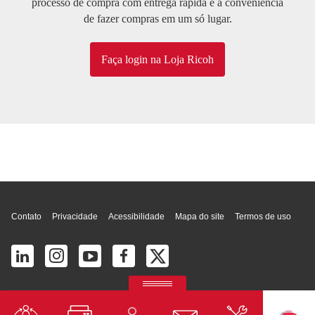
processo de compra com entrega rápida e a conveniência
de fazer compras em um só lugar.
Faça login na Loja Ricoh
Topo da página
Contato
Privacidade
Acessibilidade
Mapa do site
Termos de uso
© 2026 Ricoh América Latina, Inc. Todos os direitos reservados.
2700 S Commerce Pkwy # 201, Weston, FL 33331, United States