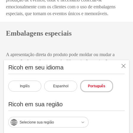
emocionalmente com os clientes com o uso de embalagens
especiais, que tornam os eventos únicos e memoráveis.
Embalagens especiais
A apresentação direta do produto pode moldar ou mudar a
percepção do produto; gerando diferenciação, aceitação,
Ricoh em seu idioma
lealdade e sucesso. A impressão digital oferece a oportunidade
de projetar embalagens exclusivas para as necessidades de cada
consumidor.
Inglês
Espanhol
Português
Ricoh em sua região
Selecione sua região