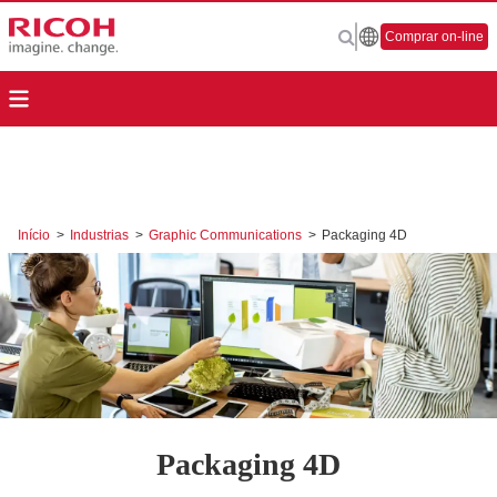
Comprar on-line
Início
>
Industrias
>
Graphic Communications
>
Packaging 4D
Packaging 4D