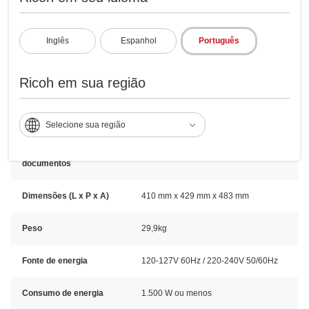
Device I/F Tipo B
Disco rígido
Inglês
Espanhol
Português
Tamanho do painel
Tela sensível ao toque de 4,3"
Ricoh em sua região
Alimentador de
Alimentador Duplex de Passagem
documentos
Única
Selecione sua região
Capacidade do
50 folhas
alimentador de
documentos
Dimensões (L x P x A)
410 mm x 429 mm x 483 mm
Peso
29,9kg
Fonte de energia
120-127V 60Hz / 220-240V 50/60Hz
Consumo de energia
1.500 W ou menos