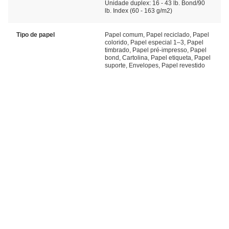
Unidade duplex: 16 - 43 lb. Bond/90
lb. Index (60 - 163 g/m2)
Tipo de papel
Papel comum, Papel reciclado, Papel
colorido, Papel especial 1–3, Papel
timbrado, Papel pré-impresso, Papel
bond, Cartolina, Papel etiqueta, Papel
suporte, Envelopes, Papel revestido