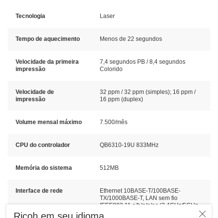
Tecnologia
Laser
Tempo de aquecimento
Menos de 22 segundos
Velocidade da primeira
7,4 segundos PB / 8,4 segundos
impressão
Colorido
Velocidade de
32 ppm / 32 ppm (simples); 16 ppm /
impressão
16 ppm (duplex)
Volume mensal máximo
7.500/mês
CPU do controlador
QB6310-19U 833MHz
Memória do sistema
512MB
Interface de rede
Ethernet 10BASE-T/100BASE-
TX/1000BASE-T, LAN sem fio
IEEE802.11 a/b/g/n/ac (2,4GHz/5GHz,
Wi-Fi Direct), USB Host I/F Tipo A, USB
Ricoh em seu idioma