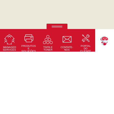
Ricoh Pro C7500
Impressão em quinta cor de outro nível.
PRODUTOS
PORTAL
Saiba Mais
MANAGED
CONTATE-
TINTA E
TEKKU
E
DO
SERVICES
NOS
TONER
SOLUÇÕES
CLIENTE