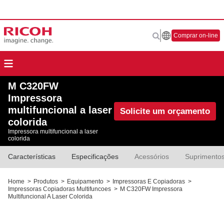
Comprar on-line
M C320FW
Impressora
multifuncional a laser
Solicite um orçamento
colorida
Impressora multifuncional a laser
colorida
Características
Especificações
Acessórios
Suprimento
Home
>
Produtos
>
Equipamento
>
Impressoras E Copiadoras
>
Impressoras Copiadoras Multifuncoes
>
M C320FW Impressora
Multifuncional A Laser Colorida