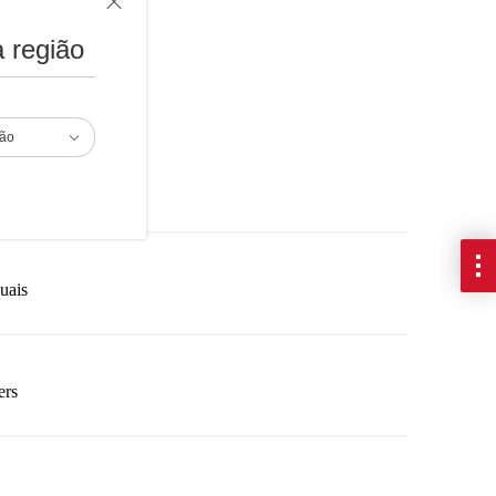
 região
ads
ião
ca
uais
ers