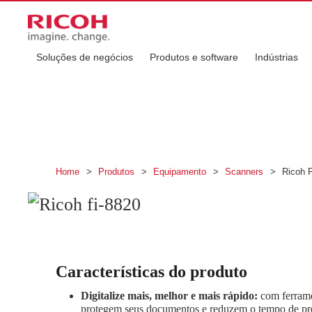
Soluções de negócios
Produtos e software
Indústrias
Ricoh fi-8820
Desempenho e eficiência que potencializam se
Home
>
Produtos
>
Equipamento
>
Scanners
>
Ricoh F
Características do produto
Digitalize mais, melhor e mais rápido:
com ferram
protegem seus documentos e reduzem o tempo de pr