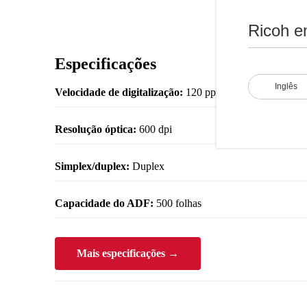
Ricoh e
Especificações
Inglês
Velocidade de digitalização:
120 ppm / 240 ipm horizont
Resolução óptica:
600 dpi
Simplex/duplex:
Duplex
Capacidade do ADF:
500 folhas
Mais especificações →