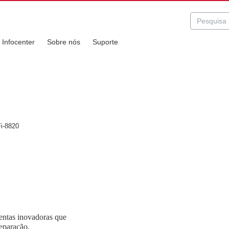
Infocenter
Sobre nós
Suporte
u investimento.
i-8820
entas inovadoras que
eparação.