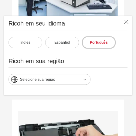
Ricoh em seu idioma
Proteção de dados
Inglês
Espanhol
Português
Ricoh em sua região
Tecnologia avançada e Clear Image Capture
(CIC) para digitalizar com precisão e
proteger os originais.
Selecione sua região