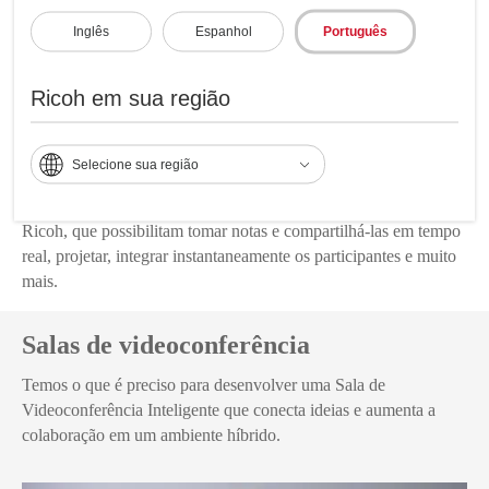
Inglês
Espanhol
Português
Ricoh em sua região
Salas de Colaboração
Selecione sua região
Potencialize seus espaços de trabalho com as Telas Interativas
Ricoh, que possibilitam tomar notas e compartilhá-las em tempo
real, projetar, integrar instantaneamente os participantes e muito
mais.
Salas de videoconferência
Temos o que é preciso para desenvolver uma Sala de
Videoconferência Inteligente que conecta ideias e aumenta a
colaboração em um ambiente híbrido.