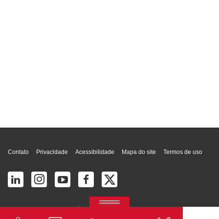
Topo da página
Contato
Privacidade
Acessibilidade
Mapa do site
Termos de uso
© 2026 Ricoh América Latina, Inc. Todos os direitos reservados.
2700 S Commerce Pkwy # 201, Weston, FL 33331, United States