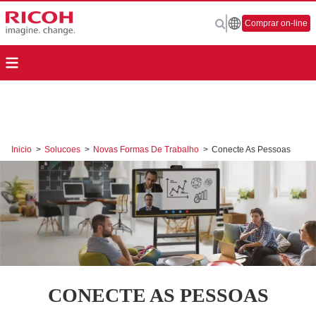
Comprar on-line
Inicio
>
Solucoes
>
Novas Formas De Trabalho
>
Conecte As Pessoas
CONECTE AS PESSOAS