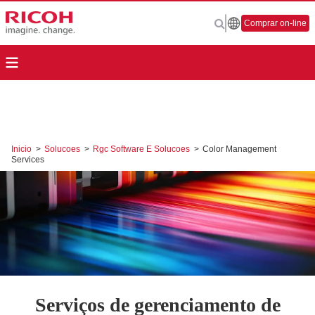
Comprar on-line
Inicio
>
Solucoes
>
Rgc Software E Solucoes
>
Color Management
Services
Serviços de gerenciamento de