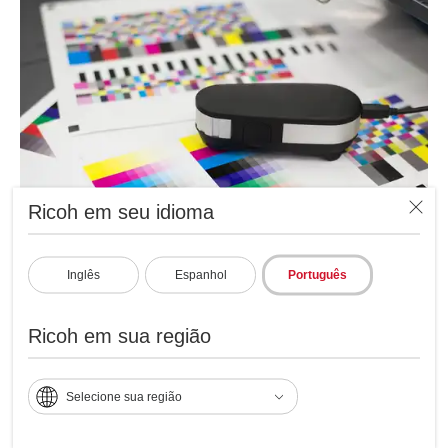
Ricoh em seu idioma
Inglês
Espanhol
Português
Espectrofotômetro
Dispositivo de medição de cor (X-Rite i1 Pro 3 ou EFI
Ricoh em sua região
ES-3000) para ler amostras de cor impressas.
Selecione sua região