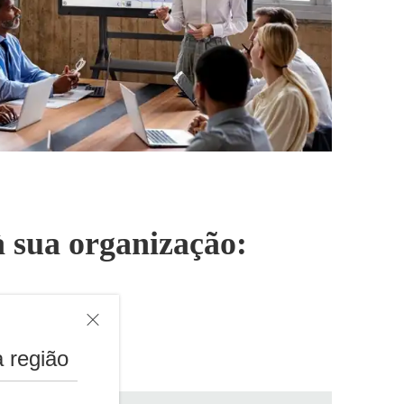
à sua organização:
te
 região