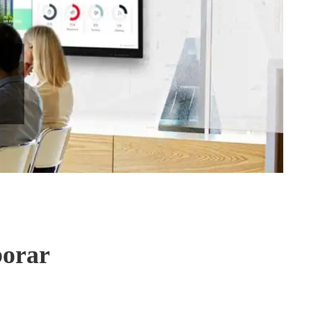
borar
!