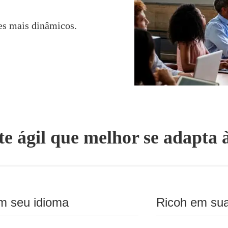
s mais dinâmicos.
e ágil que melhor se adapta 
alas de colaboração inteligen
m seu idioma
Ricoh em sua