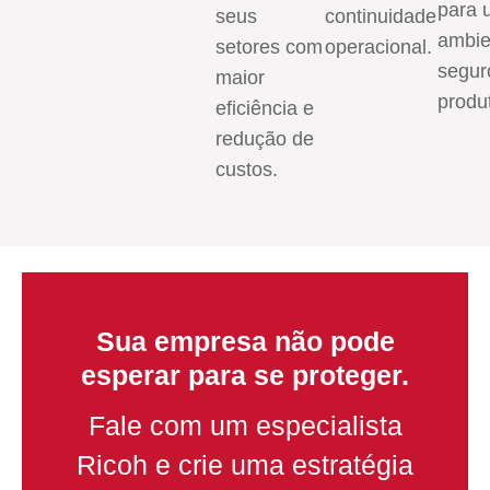
para 
seus
continuidade
ambie
setores com
operacional.
segur
maior
produt
eficiência e
redução de
custos.
Sua empresa não pode
esperar para se proteger.
Fale com um especialista
Ricoh e crie uma estratégia