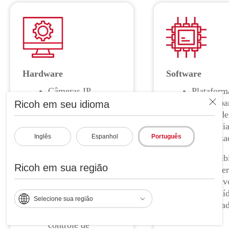
Hardware
Software
Câmeras IP
Platafor
com
nuvem pa
Ricoh em seu idioma
Inteligência
análise d
Artificial.
e gerenci
Inglês
Espanhol
Português
centraliza
Sensores IoT
para
Compatibi
Ricoh em sua região
monitoramento
com diver
ambiental.
dispositiv
marcas lí
Selecione sua região
Sistemas
de mercad
avançados de
controle de