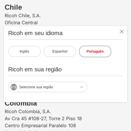
Chile
Ricoh Chile, S.A.
Oficina Central
Andres Bello 2457, piso 14
Ricoh em seu idioma
Providencia, Santiago
Telefone de Escritório: +56 2 2367 7200
Telefone de Suporte e Suprimentos: +56 2 2994 9647
Inglês
Espanhol
Português
Bodega:
Camino a Noviciado #3707 Bodega 5
Ricoh em sua região
Pudahuel, Santiago
www.ricoh-americalatina.com/es-cl
Selecione sua região
Colombia
Ricoh Colombia, S.A.
Av Cra 45 #108-27, Torre 2 Piso 18
Centro Empresarial Paralelo 108