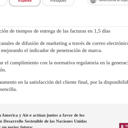
Español
Portugués
cado de las mismas.
en la productividad de las áreas de facturación, TI y recaud
ión de tiempos de entrega de las facturas en 1,5 días
anales de difusión de marketing a través de correo electrónic
, mejorando el indicador de penetración de marca.
ar el cumplimiento con la normativa regulatoria en la generac
ón.
umento en la satisfacción del cliente final, por la disponibili
sencilla.
 America y Air-e actúan juntos a favor de los
e Desarrollo Sostenible de las Naciones Unidas
r un mejor futuro: