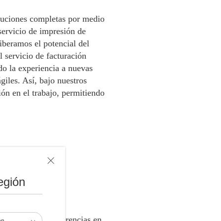
oluciones completas por medio
servicio de impresión de
Liberamos el potencial del
l servicio de facturación
do la experiencia a nuevas
ágiles. Así, bajo nuestros
ón en el trabajo, permitiendo
egión
factura y por diferencias en
ón