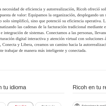
 necesidad de eficiencia y autorrealización, Ricoh ofreció s
opuesta de valor: Equipamos la organización, desplegando un 
o solo simplificó, sino que potenció su eficiencia operativa. 
atizando las cadenas de la facturación tradicional mediante e
 e integración de sistemas. Conectamos a las personas, llevan
cturación digital interactiva y atención virtual con soluciones 
, Conecta y Libera, creamos un camino hacia la autorrealizaci
nte trabajar de manera más inteligente y conectada.
os
n tu idioma
Ricoh en tu r
ión de Costos Operativos en un 20%
ión en un 35% de colocación de PQRS por envió tardío de la 
Selecciona tu regi