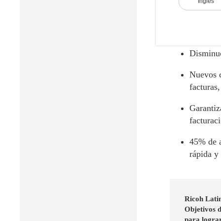
Inglés
el dupli
Aumento 
Disminuc
Nuevos c
facturas
Garantiz
facturaci
45% de a
rápida y 
Ricoh Latin
Objetivos d
para logra