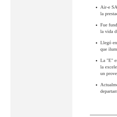
Air-e SA
la presta
Fue fund
la vida d
Llegó en
que ilum
La "E" e
la excel
un prove
Actualme
departam