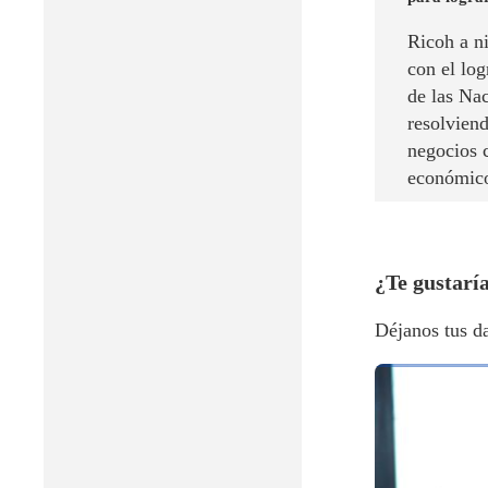
Ricoh a n
con el log
de las Na
resolviend
negocios c
económico
​¿Te gustarí
Déjanos tus da