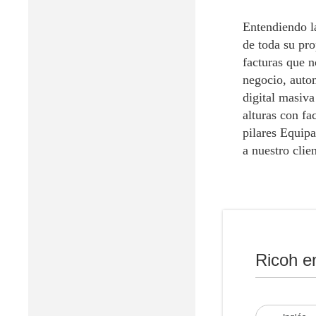
Entendiendo la
de toda su pr
facturas que n
negocio, autom
digital masiva
alturas con fa
pilares Equipa
a nuestro clie
Resultad
Ricoh e
Disminuc
Disminuc