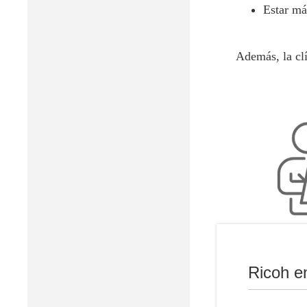
Estar má
Además, la clí
Reducir el ti
p
Ricoh e