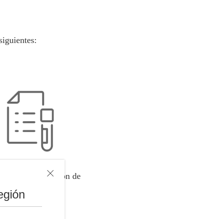
siguientes:
nar la manipulación de
material tóxico.
egión