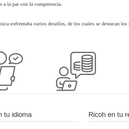
s a la par con la competencia.
nica enfrentaba varios desafíos, de los cuales se destacan los 
empo de respuesta al
Bajar los costos operativos ya
Elimi
aciente.
que la tecnología estaba obsoleta
n tu idioma
Ricoh en tu r
y las placas de acetato son muy
costosas.