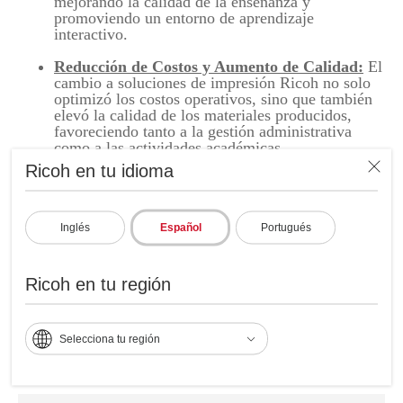
mejorando la calidad de la enseñanza y
promoviendo un entorno de aprendizaje
interactivo.
Reducción de Costos y Aumento de Calidad:
El
cambio a soluciones de impresión Ricoh no solo
optimizó los costos operativos, sino que también
elevó la calidad de los materiales producidos,
favoreciendo tanto a la gestión administrativa
como a las actividades académicas.
Ricoh en tu idioma
El Colegio MayFlower continúa beneficiándose de estas mejoras
tecnológicas, posicionándose como una institución de educación a la
vanguardia de la educación innovadora en Chile, gracias a la
Inglés
Español
Portugués
colaboración continua con Ricoh y su propuesta de valor
Ricoh K-12
Education
, soluciones y servicios ajustados a las actuales necesidades
del sector de educación primaria y secundaria.
Ricoh en tu región
Selecciona tu región