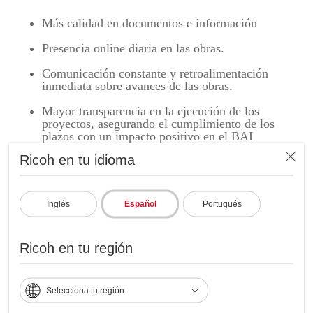
Más calidad en documentos e información
Presencia online diaria en las obras.
Comunicación constante y retroalimentación
inmediata sobre avances de las obras.
Mayor transparencia en la ejecución de los
proyectos, asegurando el cumplimiento de los
plazos con un impacto positivo en el BAI
(Instituto de Administración Bancaria, formato de
Ricoh en tu idioma
archivo para la realización de informes
electrónicos de balance de gestión de efectivo) de
los proyectos.
Inglés
Español
Portugués
Las soluciones y servicios de colaboración de Ricoh
como las
Ricoh en tu región
cámaras Ricoh Theta se han convertido en un elemento fundamental
para eliminar la brecha tecnológica en el sector construcción en Brasil,
abriendo las puertas a que más personas participen en el avance de las
Selecciona tu región
obras de construcción, permitiendo a ingenieros y arquitectos
retroalimentar de manera más precisa y a tiempo el avance de los