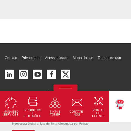
Topo da página
Contato
Privacidade
Acessibilidade
Mapa do site
Termos de uso
© 2026 Ricoh América Latina, Inc. Todos os direitos reservados.
2700 S Commerce Pkwy # 201, Weston, FL 33331, United States
PRODUTOS
PORTAL
MANAGED
CONTATE-
TINTA E
TEKKU
E
DO
SERVICES
NOS
TONER
SOLUÇÕES
CLIENTE
RICOH Pro Z75
Impressora Digital a Jato de Tinta Alimentada por Folhas