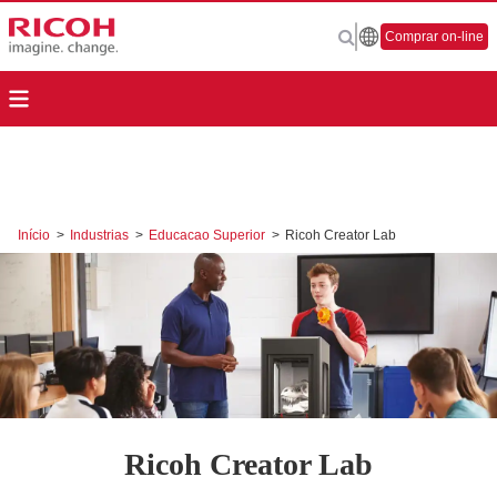
Comprar on-line
Início
>
Industrias
>
Educacao Superior
>
Ricoh Creator Lab
Ricoh Creator Lab