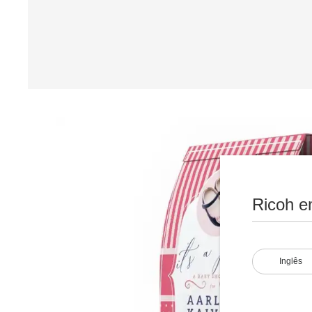
Ricoh e
Inglês