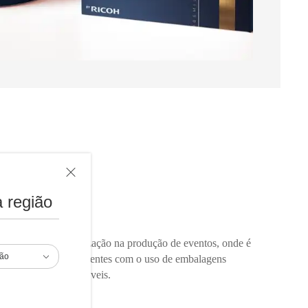
ção
 região
o poder da personalização na produção de eventos, onde é
ião
ionalmente com os clientes com o uso de embalagens
ntos únicos e memoráveis.