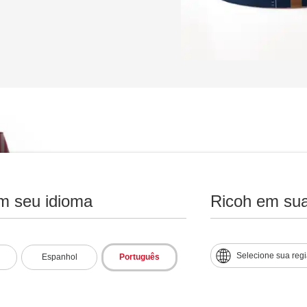
Personaliza
m seu idioma
Ricoh em sua
A Ricoh proporciona a você 
Selecione sua reg
Espanhol
Português
necessário conectar-se emoc
especiais, que tornam os eve