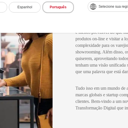
Eles têm ao seu alcance o ac
Selecione sua reg
Espanhol
Português
preços onde quer que esteja
viagem. Novas tecnologias 
impulsionando ainda mais o co
é menos previsível do que nu
produtos on-line e visitar a 
complexidade para os vareji
showrooming. Além disso, os
quiserem, aproveitando todos 
tenham uma visão unificada 
que uma palavra que está da
Tudo isso em um mundo de alt
marcas globais e startup com
clientes. Bem-vindo a um no
Transformação Digital que im