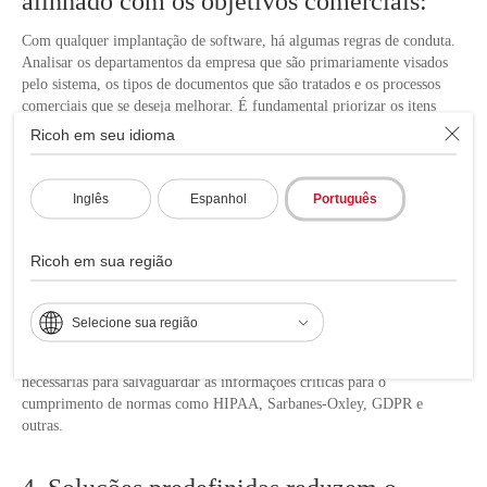
alinhado com os objetivos comerciais:
Com qualquer implantação de software, há algumas regras de conduta.
Analisar os departamentos da empresa que são primariamente visados
pelo sistema, os tipos de documentos que são tratados e os processos
comerciais que se deseja melhorar. É fundamental priorizar os itens
com base nos benefícios que você deseja alcançar e não nas funções ou
Ricoh em seu idioma
opções que o software pode proporcionar.
Inglês
Espanhol
Português
3. não esqueça a segurança dos dados
A proteção de sua empresa contra ciberataques, perda de dados e perda
Ricoh em sua região
de controle de informações críticas para os negócios está se tornando
cada vez mais importante. No gerenciamento de documentos - seja
implementando uma solução local ou baseada em nuvem - o
Selecione sua região
estabelecimento de medidas de segurança deve fazer parte do processo
de seleção de fornecedores de software. Pergunte sobre as ferramentas
necessárias para salvaguardar as informações críticas para o
cumprimento de normas como HIPAA, Sarbanes-Oxley, GDPR e
outras.