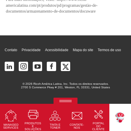
americalatina.com/pt/produtos/pd/programas/gestào-de-
documentos/armazenamento-de-documentos/docuware
Topo da página
Contato
Privacidade
Acessibilidade
Mapa do site
Termos de uso
© 2026 Ricoh América Latina, Inc. Todos os direitos reservados.
2700 S Commerce Pkwy # 201, Weston, FL 33331, United States
RICOH Quick Approval
Aplicação preditiva de crédito com IA
PRODUTOS
PORTAL
MANAGED
CONTATE-
TINTA E
Saiba Mais
TEKKU
E
DO
SERVICES
NOS
TONER
SOLUÇÕES
CLIENTE