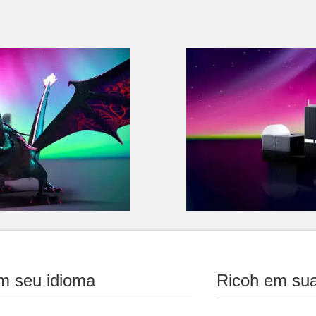
Sistema de jato de tinta 
osso novo Pro Z75, um
Faça parte da estreia pública
m seu idioma
Ricoh em sua
Pro VC80000, estabelecendo 