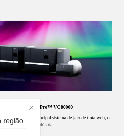
Webfed emblemático - Pro™ VC80000
 mundial do nosso principal sistema de jato de tinta web, o
 região
novos padrões na indústria.