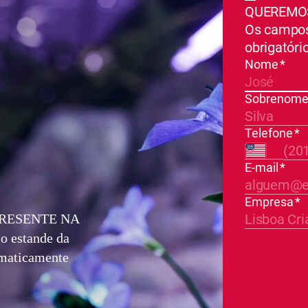
PRESENTE NA
 o estande da
omaticamente