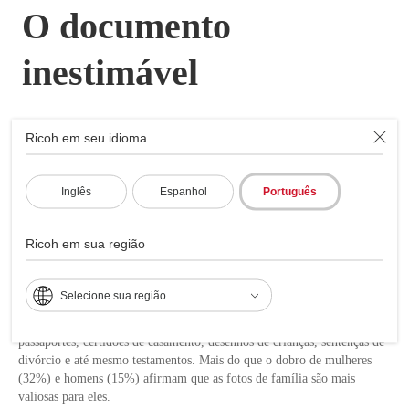
O documento
inestimável
Ricoh em seu idioma
Veja os resultados de nossa pesquisa da Harris Poll sobre a
retenção de nossos documentos favoritos.
Inglês
Espanhol
Português
Quais são seus documentos mais
Ricoh em sua região
preciosos?
Qual é o documento que você mais valoriza? Se você for cerca de 1 em
Selecione sua região
cada 4 americanos, escolherá as fotos de sua família em vez de cartões
de previdência social, certidões de nascimento, informações financeiras,
passaportes, certidões de casamento, desenhos de crianças, sentenças de
divórcio e até mesmo testamentos. Mais do que o dobro de mulheres
(32%) e homens (15%) afirmam que as fotos de família são mais
valiosas para eles.