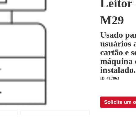
Leitor
M29
Usado par
usuários 
cartão e 
máquina q
instalado.
ID: 417863
Solicite um 