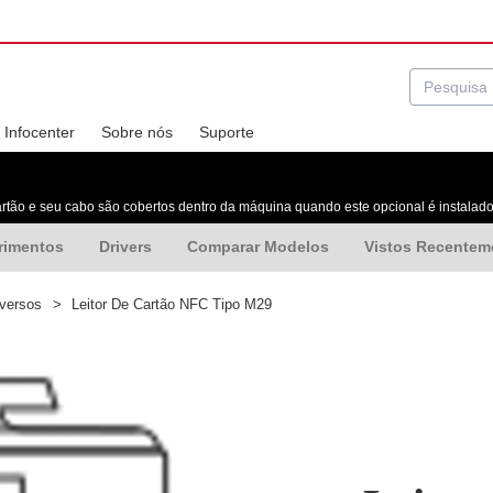
Infocenter
Sobre nós
Suporte
artão e seu cabo são cobertos dentro da máquina quando este opcional é instalado
rimentos
Drivers
Comparar Modelos
Vistos Recentem
iversos
>
Leitor De Cartão NFC Tipo M29