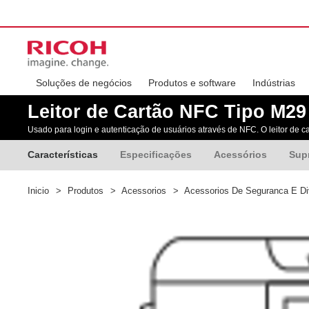
Soluções de negócios
Produtos e software
Indústrias
Leitor de Cartão NFC Tipo M29
Usado para login e autenticação de usuários através de NFC. O leitor de c
Características
Especificações
Acessórios
Sup
Inicio
>
Produtos
>
Acessorios
>
Acessorios De Seguranca E D