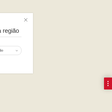
 região
ião