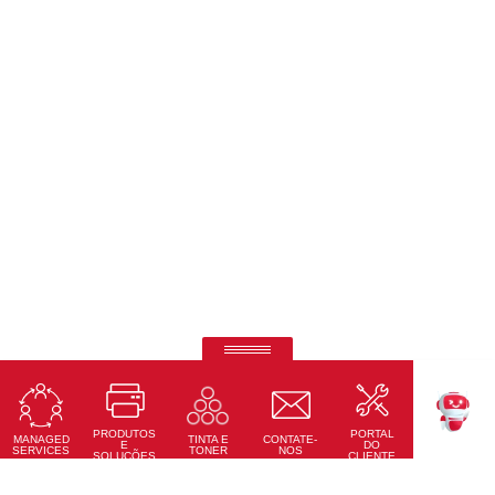
Telas interativas Ricoh
Precisão tátil, conectividade total e design moderno
PRODUTOS
PORTAL
Saiba Mais
MANAGED
CONTATE-
TINTA E
TEKKU
E
DO
SERVICES
NOS
TONER
SOLUÇÕES
CLIENTE