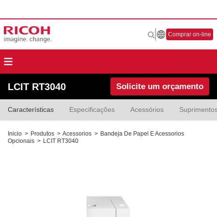
Comprar on-line
LCIT RT3040
Solicite um orçamento
Características
Especificações
Acessórios
Suprimento
Inicio
>
Produtos
>
Acessorios
>
Bandeja De Papel E Acessorios
Opcionais
>
LCIT RT3040