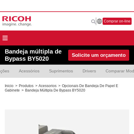
Comprar on-line
Bandeja múltipla de
Solicite um orçamento
Bypass BY5020
ações
Acessórios
Suprimentos
Drivers
Comparar Mod
Inicio
>
Produtos
>
Acessorios
>
Opcionais De Bandeja De Papel E
Gabinete
>
Bandeja Múltipla De Bypass BY5020