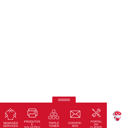
RICOH Pro Z75
Impressora Digital a Jato de Tinta Alimentada por Folhas
PRODUTOS
PORTAL
Saiba Mais
MANAGED
CONTATE-
TINTA E
TEKKU
E
DO
SERVICES
NOS
TONER
SOLUÇÕES
CLIENTE