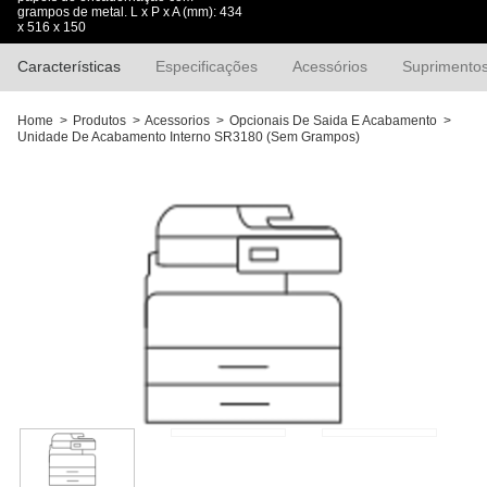
grampos de metal. L x P x A (mm): 434
x 516 x 150
Características
Especificações
Acessórios
Suprimento
Home
>
Produtos
>
Acessorios
>
Opcionais De Saida E Acabamento
>
Unidade De Acabamento Interno SR3180 (Sem Grampos)