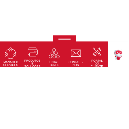
Ricoh Pro C7500
Impressão em quinta cor de outro nível.
PRODUTOS
PORTAL
Saiba Mais
MANAGED
CONTATE-
TINTA E
TEKKU
E
DO
SERVICES
NOS
TONER
SOLUÇÕES
CLIENTE