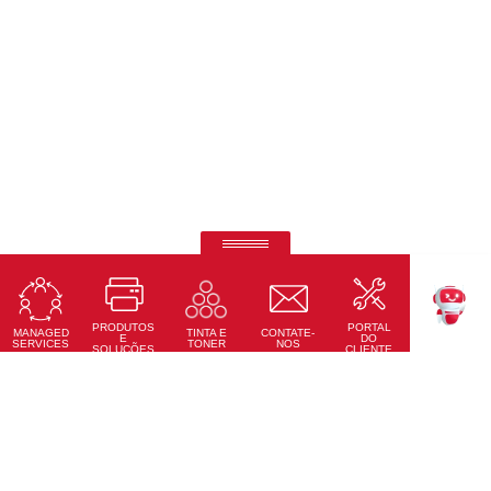
Telas interativas Ricoh
Precisão tátil, conectividade total e design moderno
PRODUTOS
PORTAL
Saiba Mais
MANAGED
CONTATE-
TINTA E
TEKKU
E
DO
SERVICES
NOS
TONER
SOLUÇÕES
CLIENTE