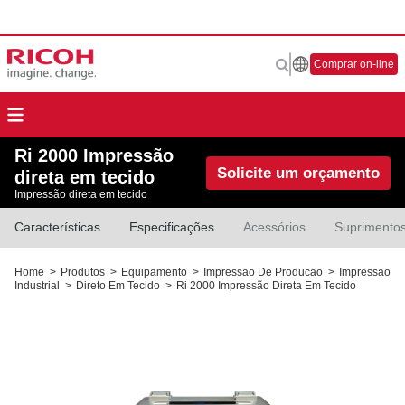
Comprar on-line
Ri 2000 Impressão
Solicite um orçamento
direta em tecido
Impressão direta em tecido
Características
Especificações
Acessórios
Suprimento
Home
>
Produtos
>
Equipamento
>
Impressao De Producao
>
Impressao
Industrial
>
Direto Em Tecido
>
Ri 2000 Impressão Direta Em Tecido