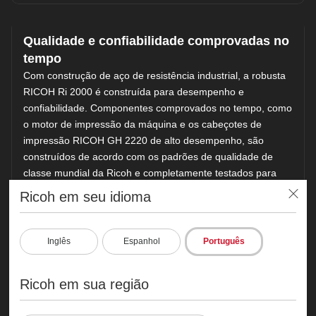
Qualidade e confiabilidade comprovadas no
tempo
Com construção de aço de resistência industrial, a robusta
RICOH Ri 2000 é construída para desempenho e
confiabilidade. Componentes comprovados no tempo, como
o motor de impressão da máquina e os cabeçotes de
impressão RICOH GH 2220 de alto desempenho, são
construídos de acordo com os padrões de qualidade de
classe mundial da Ricoh e completamente testados para
fornecer impressões rápidas, precisas e por muitos anos.
Ricoh em seu idioma
Inglês
Espanhol
Português
Precisa de mais informações?
Visite
Ricohdtg.com
para saber como a Ri 2000 pode se
atender sua empresa.
Ricoh em sua região